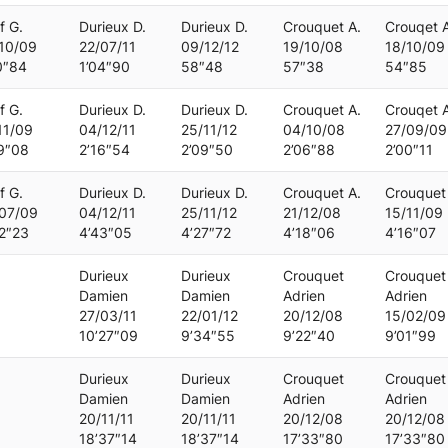
f G.
Durieux D.
Durieux D.
Crouquet A.
Crouqet A
10/09
22/07/11
09/12/12
19/10/08
18/10/09
0″84
1’04″90
58″48
57″38
54″85
f G.
Durieux D.
Durieux D.
Crouquet A.
Crouqet A
11/09
04/12/11
25/11/12
04/10/08
27/09/09
9″08
2’16″54
2’09″50
2’06″88
2’00″11
f G.
Durieux D.
Durieux D.
Crouquet A.
Crouquet
07/09
04/12/11
25/11/12
21/12/08
15/11/09
2″23
4’43″05
4’27″72
4’18″06
4’16″07
Durieux
Durieux
Crouquet
Crouquet
Damien
Damien
Adrien
Adrien
27/03/11
22/01/12
20/12/08
15/02/09
10’27″09
9’34″55
9’22″40
9’01″99
Durieux
Durieux
Crouquet
Crouquet
Damien
Damien
Adrien
Adrien
20/11/11
20/11/11
20/12/08
20/12/08
18’37″14
18’37″14
17’33″80
17’33″80