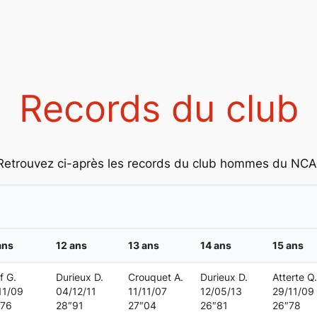
Records du club
Retrouvez ci-après les records du club hommes du NCA
ans
12 ans
13 ans
14 ans
15 ans
f G.
Durieux D.
Crouquet A.
Durieux D.
Atterte Q.
11/09
04/12/11
11/11/07
12/05/13
29/11/09
″76
28″91
27″04
26″81
26″78