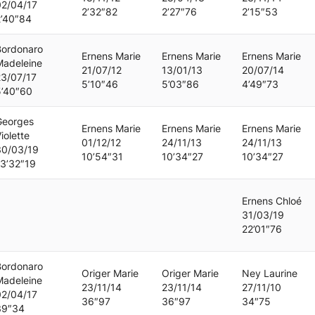
02/04/17
2’32″82
2’27″76
2’15″53
2’40″84
Bordonaro
Ernens Marie
Ernens Marie
Ernens Marie
Madeleine
21/07/12
13/01/13
20/07/14
23/07/17
5’10″46
5’03″86
4’49″73
5’40″60
Georges
Ernens Marie
Ernens Marie
Ernens Marie
iolette
01/12/12
24/11/13
24/11/13
30/03/19
10’54″31
10’34″27
10’34″27
13’32″19
Ernens Chloé
31/03/19
22’01″76
Bordonaro
Origer Marie
Origer Marie
Ney Laurine
Madeleine
23/11/14
23/11/14
27/11/10
02/04/17
36″97
36″97
34″75
39″34