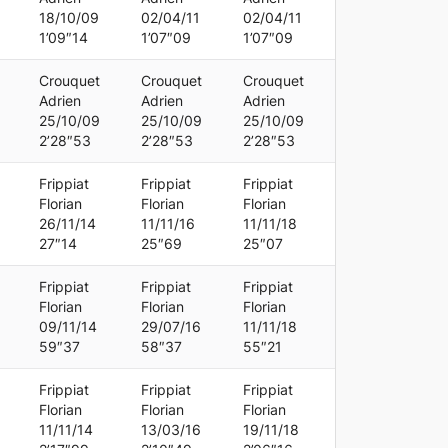
18/10/09
02/04/11
02/04/11
1’09″14
1’07″09
1’07″09
Crouquet
Crouquet
Crouquet
Adrien
Adrien
Adrien
25/10/09
25/10/09
25/10/09
2’28″53
2’28″53
2’28″53
Frippiat
Frippiat
Frippiat
Florian
Florian
Florian
26/11/14
11/11/16
11/11/18
27″14
25″69
25″07
Frippiat
Frippiat
Frippiat
Florian
Florian
Florian
09/11/14
29/07/16
11/11/18
59″37
58″37
55″21
Frippiat
Frippiat
Frippiat
Florian
Florian
Florian
11/11/14
13/03/16
19/11/18