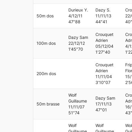
Durieux Y.
Dazy S.
Cro
50m dos
4/12/11
11/11/13
22
47″88
44″41
40
Crouquet
Cro
Dazy Sam
Adrien
Adr
100m dos
22/12/12
05/12/04
4/1
1’45″70
1’27″40
1’2
Crouquet
Fri
Adrien
Flo
200m dos
11/11/04
15/
3’10″07
2’5
Wolf
Cro
Dazy Sam
Guillaume
Adr
50m brasse
17/11/13
11/11/07
16/
47″01
51″74
43
Wolf
Wolf
Wol
Guillaume
Guillaume
Gui