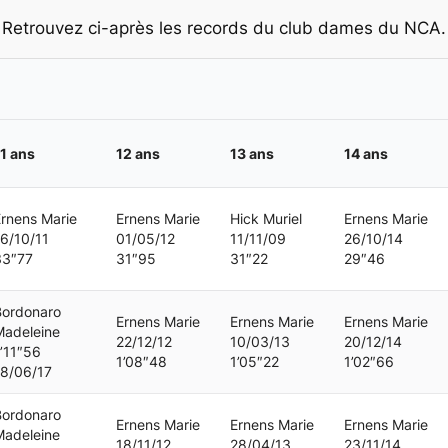
Retrouvez ci-après les records du club dames du NCA.
1 ans
12 ans
13 ans
14 ans
rnens Marie
Ernens Marie
Hick Muriel
Ernens Marie
6/10/11
01/05/12
11/11/09
26/10/14
33″77
31″95
31″22
29″46
Bordonaro
Ernens Marie
Ernens Marie
Ernens Marie
Madeleine
22/12/12
10/03/13
20/12/14
’11″56
1’08″48
1’05″22
1’02″66
18/06/17
Bordonaro
Ernens Marie
Ernens Marie
Ernens Marie
Madeleine
18/11/12
28/04/13
23/11/14