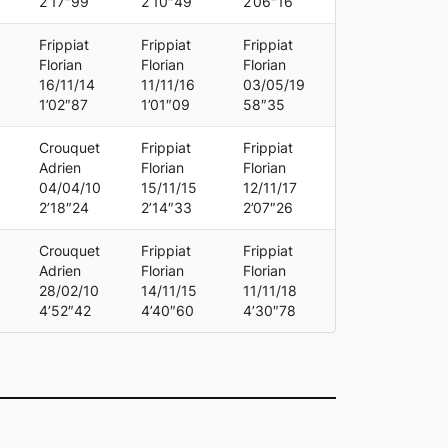
2’17″99
2’10″49
2’06″16
Frippiat
Frippiat
Frippiat
Florian
Florian
Florian
16/11/14
11/11/16
03/05/19
1’02″87
1’01″09
58″35
Crouquet
Frippiat
Frippiat
Adrien
Florian
Florian
04/04/10
15/11/15
12/11/17
2’18″24
2’14″33
2’07″26
Crouquet
Frippiat
Frippiat
Adrien
Florian
Florian
28/02/10
14/11/15
11/11/18
4’52″42
4’40″60
4’30″78