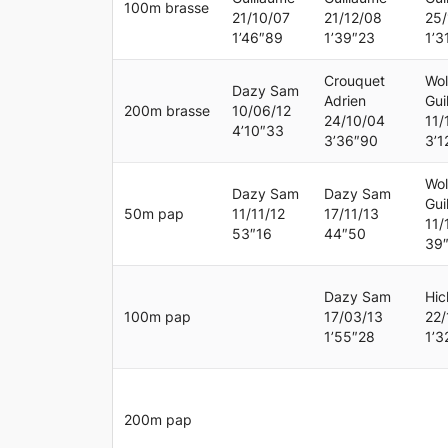
100m brasse
21/10/07
21/12/08
25/
1’46″89
1’39″23
1’3
Crouquet
Wol
Dazy Sam
Adrien
Gui
200m brasse
10/06/12
24/10/04
11/
4’10″33
3’36″90
3’1
Wol
Dazy Sam
Dazy Sam
Gui
50m pap
11/11/12
17/11/13
11/
53″16
44″50
39
Dazy Sam
Hic
100m pap
17/03/13
22/
1’55″28
1’3
200m pap