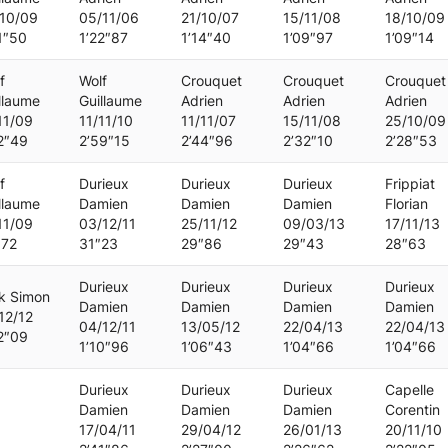
10/09
05/11/06
21/10/07
15/11/08
18/10/09
1″50
1’22″87
1’14″40
1’09″97
1’09″14
f
Wolf
Crouquet
Crouquet
Crouquet
llaume
Guillaume
Adrien
Adrien
Adrien
11/09
11/11/10
11/11/07
15/11/08
25/10/09
2″49
2’59″15
2’44″96
2’32″10
2’28″53
f
Durieux
Durieux
Durieux
Frippiat
llaume
Damien
Damien
Damien
Florian
11/09
03/12/11
25/11/12
09/03/13
17/11/13
″72
31″23
29″86
29″43
28″63
Durieux
Durieux
Durieux
Durieux
k Simon
Damien
Damien
Damien
Damien
12/12
04/12/11
13/05/12
22/04/13
22/04/13
2″09
1’10″96
1’06″43
1’04″66
1’04″66
Durieux
Durieux
Durieux
Capelle
Damien
Damien
Damien
Corentin
17/04/11
29/04/12
26/01/13
20/11/10