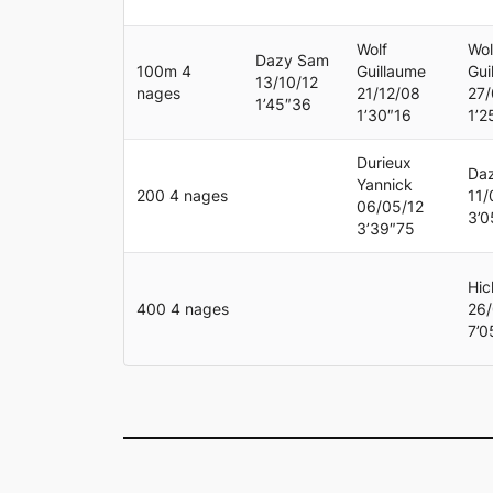
Wolf
Wol
Dazy Sam
100m 4
Guillaume
Gui
13/10/12
nages
21/12/08
27
1’45″36
1’30″16
1’2
Durieux
Da
Yannick
200 4 nages
11/
06/05/12
3’0
3’39″75
Hic
400 4 nages
26/
7’0