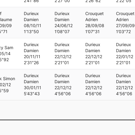
2’41″86
2’27″00
2’26″62
2’22″05
f
Durieux
Durieux
Crouquet
Crouquet
llaume
Damien
Damien
Adrien
Adrien
/09/09
08/10/11
24/06/12
28/09/08
27/09/09
5″71
1’13″50
1’08″07
1’07″31
1’03″72
Durieux
Durieux
Durieux
Durieux
zy Sam
Damien
Damien
Damien
Damien
05/14
20/11/11
22/12/12
22/12/12
22/01/12
5″92
2’31″26
2’21″01
2’21″01
2’21″01
Durieux
Durieux
Durieux
Durieux
k Simon
Damien
Damien
Damien
Damien
02/12
30/01/11
22/12/12
22/12/12
22/12/12
5″59
5’43″43
4’56″06
4’56″06
4’56″06