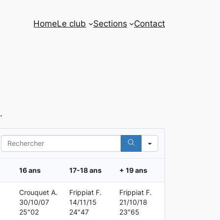
Home
Le club
Sections
Contact
.
Search
16 ans
17-18 ans
+ 19 ans
Crouquet A.
Frippiat F.
Frippiat F.
30/10/07
14/11/15
21/10/18
25″02
24″47
23″65