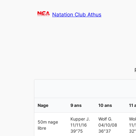
Aller
au
Natation Club Athus
contenu
Nage
9 ans
10 ans
11 
Kupper J.
Wolf G.
Wol
50m nage
11/11/16
04/10/08
11/
libre
39″75
36″37
32