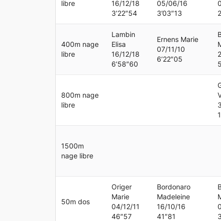
libre
16/12/18
05/06/16
3’22″54
3’03″13
Lambin
Ernens Marie
400m nage
Elisa
07/11/10
libre
16/12/18
6’22″05
6’58″60
800m nage
V
libre
1500m
nage libre
Origer
Bordonaro
Marie
Madeleine
50m dos
04/12/11
16/10/16
46″57
41″81