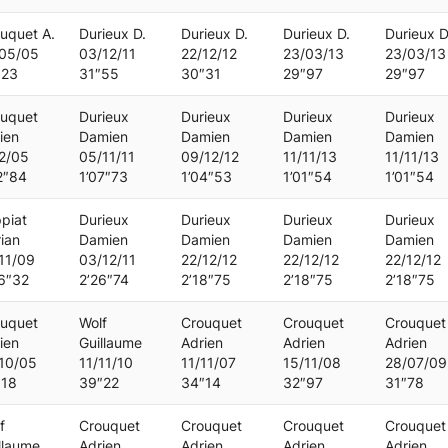
uquet A.
Durieux D.
Durieux D.
Durieux D.
Durieux D
/05/05
03/12/11
22/12/12
23/03/13
23/03/13
″23
31″55
30″31
29″97
29″97
uquet
Durieux
Durieux
Durieux
Durieux
ien
Damien
Damien
Damien
Damien
2/05
05/11/11
09/12/12
11/11/13
11/11/13
2″84
1’07″73
1’04″53
1’01″54
1’01″54
ppiat
Durieux
Durieux
Durieux
Durieux
rian
Damien
Damien
Damien
Damien
11/09
03/12/11
22/12/12
22/12/12
22/12/12
6″32
2’26″74
2’18″75
2’18″75
2’18″75
uquet
Wolf
Crouquet
Crouquet
Crouquet
ien
Guillaume
Adrien
Adrien
Adrien
10/05
11/11/10
11/11/07
15/11/08
28/07/09
″18
39″22
34″14
32″97
31″78
f
Crouquet
Crouquet
Crouquet
Crouquet
llaume
Adrien
Adrien
Adrien
Adrien