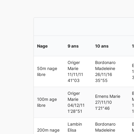
Nage
9 ans
10 ans
1
Origer
Bordonaro
E
50m nage
Marie
Madeleine
1
libre
11/11/11
26/11/16
41″03
35″55
Origer
Ernens Marie
100m age
Marie
27/11/10
libre
04/12/11
1
1’21″46
1’28″51
Lambin
Bordonaro
200m nage
Elisa
Madeleine