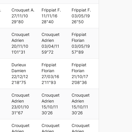
.
Crouquet A.
Frippiat F.
Frippiat F.
27/11/10
11/11/16
03/05/19
29″80
28″40
26″50
Crouquet
Crouquet
Frippiat
Adrien
Adrien
Florian
20/11/10
03/04/11
03/05/19
1’01″31
59″72
57″89
Durieux
Frippiat
Frippiat
Damien
Florian
Florian
22/12/12
27/03/16
21/10/17
2’18″75
2’11″93
2’08″36
Crouquet
Crouquet
Crouquet
Adrien
Adrien
Adrien
23/01/10
15/10/11
15/10/11
31″67
30’26
30’26
Crouquet
Crouquet
Crouquet
Adrien
Adrien
Adrien