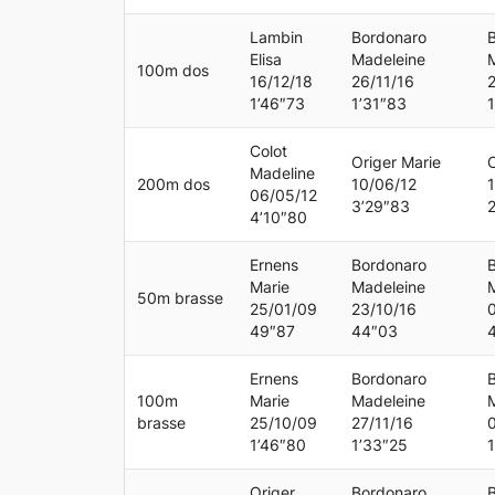
Lambin
Bordonaro
Elisa
Madeleine
100m dos
16/12/18
26/11/16
1’46″73
1’31″83
1
Colot
Origer Marie
O
Madeline
200m dos
10/06/12
1
06/05/12
3’29″83
4’10″80
Ernens
Bordonaro
Marie
Madeleine
50m brasse
25/01/09
23/10/16
49″87
44″03
Ernens
Bordonaro
100m
Marie
Madeleine
brasse
25/10/09
27/11/16
1’46″80
1’33″25
Origer
Bordonaro