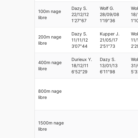
Dazy S.
Wolf G.
Wol
100m nage
22/12/12
28/09/08
18/
libre
1’27″67
1’19″36
1’1
Dazy S.
Kupper J.
Wol
200m nage
11/11/12
21/05/17
11/
libre
3’07″44
2’51″73
2’2
Durieux Y.
Dazy S.
Wol
400m nage
18/12/11
13/01/13
31/
libre
6’52″29
6’11″98
5’3
800m nage
libre
1500m nage
libre