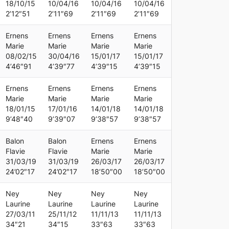
18/10/15
10/04/16
10/04/16
10/04/16
2’12″51
2’11″69
2’11″69
2’11″69
Ernens
Ernens
Ernens
Ernens
Marie
Marie
Marie
Marie
08/02/15
30/04/16
15/01/17
15/01/17
4’46″91
4’39″77
4’39″15
4’39″15
Ernens
Ernens
Ernens
Ernens
Marie
Marie
Marie
Marie
18/01/15
17/01/16
14/01/18
14/01/18
9’48″40
9’39″07
9’38″57
9’38″57
Balon
Balon
Ernens
Ernens
Flavie
Flavie
Marie
Marie
31/03/19
31/03/19
26/03/17
26/03/17
24’02″17
24’02″17
18’50″00
18’50″00
Ney
Ney
Ney
Ney
Laurine
Laurine
Laurine
Laurine
27/03/11
25/11/12
11/11/13
11/11/13
34″21
34″15
33″63
33″63