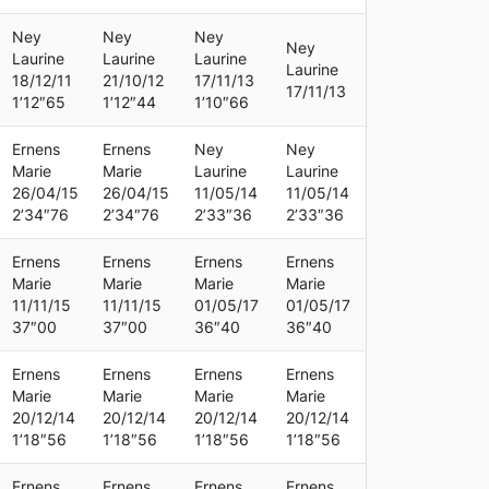
Ney
Ney
Ney
Ney
Laurine
Laurine
Laurine
Laurine
18/12/11
21/10/12
17/11/13
17/11/13
1’12″65
1’12″44
1’10″66
Ernens
Ernens
Ney
Ney
Marie
Marie
Laurine
Laurine
26/04/15
26/04/15
11/05/14
11/05/14
2’34″76
2’34″76
2’33″36
2’33″36
Ernens
Ernens
Ernens
Ernens
Marie
Marie
Marie
Marie
11/11/15
11/11/15
01/05/17
01/05/17
37″00
37″00
36″40
36″40
Ernens
Ernens
Ernens
Ernens
Marie
Marie
Marie
Marie
20/12/14
20/12/14
20/12/14
20/12/14
1’18″56
1’18″56
1’18″56
1’18″56
Ernens
Ernens
Ernens
Ernens