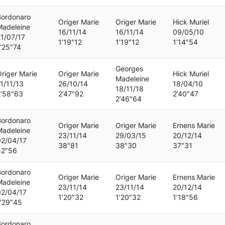
Bordonaro
Origer Marie
Origer Marie
Hick Muriel
Madeleine
16/11/14
16/11/14
09/05/10
21/07/17
1’19″12
1’19″12
1’14″54
’25″74
Georges
riger Marie
Origer Marie
Hick Muriel
Madeleine
1/11/13
26/10/14
18/04/10
18/11/18
2’58″63
2’47″92
2’40″47
2’46″64
Bordonaro
Origer Marie
Origer Marie
Ernens Marie
Madeleine
23/11/14
29/03/15
20/12/14
02/04/17
38″81
38″30
37″31
42″56
Bordonaro
Origer Marie
Origer Marie
Ernens Marie
Madeleine
23/11/14
23/11/14
20/12/14
02/04/17
1’20″32
1’20″32
1’18″56
1’29″45
Bordonaro