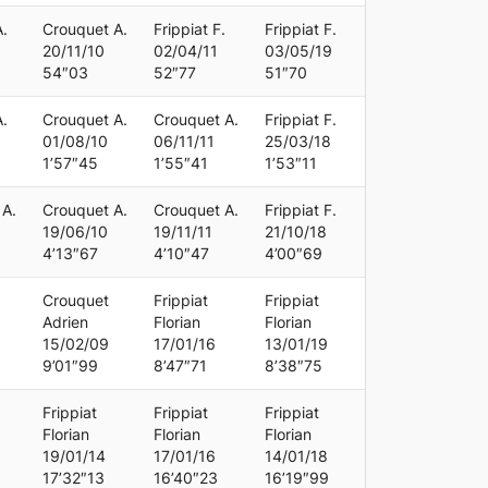
.
Crouquet A.
Frippiat F.
Frippiat F.
20/11/10
02/04/11
03/05/19
54″03
52″77
51″70
.
Crouquet A.
Crouquet A.
Frippiat F.
01/08/10
06/11/11
25/03/18
1’57″45
1’55″41
1’53″11
 A.
Crouquet A.
Crouquet A.
Frippiat F.
19/06/10
19/11/11
21/10/18
4’13″67
4’10″47
4’00″69
Crouquet
Frippiat
Frippiat
Adrien
Florian
Florian
15/02/09
17/01/16
13/01/19
9’01″99
8’47″71
8’38″75
Frippiat
Frippiat
Frippiat
Florian
Florian
Florian
19/01/14
17/01/16
14/01/18
17’32″13
16’40″23
16’19″99